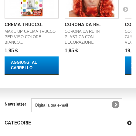
CREMA TRUCCO...
CORONA DA RE...
COST
MAKE UP CREMA TRUCCO
CORONA DA RE IN
COST
PER VISO COLORE
PLASTICA CON
GUER
BIANCO...
DECORAZIONI...
VEGET
1,95 €
1,95 €
19,9
AGGIUNGI AL
AG
CARRELLO
C
Newsletter
CATEGORIE