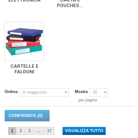
ELETTRONICA
CARTA E
POUCHES...
CARTELLE E
FALDONI
Ordina
Mostra
per pagina
CONFRONTA (
0
)
1
2
3
...
17
VISUALIZZA TUTTO