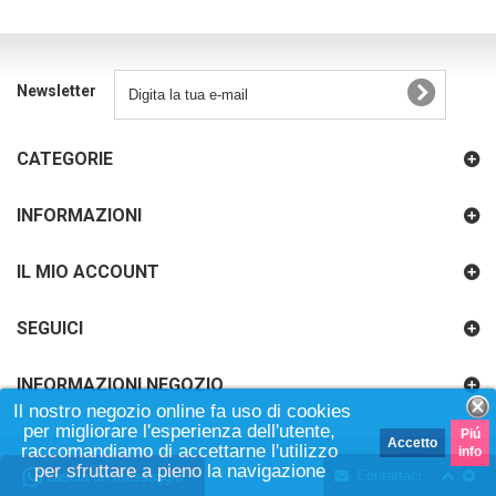
Newsletter
CATEGORIE
INFORMAZIONI
IL MIO ACCOUNT
SEGUICI
INFORMAZIONI NEGOZIO
Il nostro negozio online fa uso di cookies
per migliorare l'esperienza dell'utente,
Piú
Accetto
raccomandiamo di accettarne l'utilizzo
info
per sfruttare a pieno la navigazione
Contattaci...
Lascia un messaggio