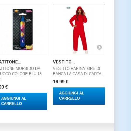
TITONE...
VESTITO...
VESTITO..
TITONE MORBIDO DA
VESTITO RAPINATORE DI
VESTITO 
UCCO COLORE BLU 18
BANCA LA CASA DI CARTA...
BANCA CA
.
7/9...
16,99 €
00 €
14,95 €
AGGIUNGI AL
AGGIUNGI AL
CARRELLO
AGGIUN
CARRELLO
CARRE