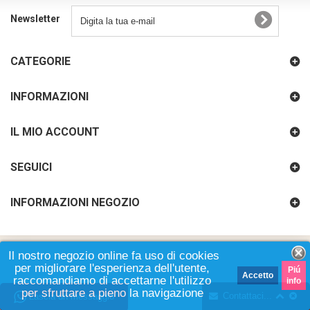
Newsletter
CATEGORIE
INFORMAZIONI
IL MIO ACCOUNT
SEGUICI
INFORMAZIONI NEGOZIO
Il nostro negozio online fa uso di cookies
per migliorare l'esperienza dell'utente,
Piú
Accetto
raccomandiamo di accettarne l'utilizzo
info
per sfruttare a pieno la navigazione
Contattaci...
Lascia un messaggio