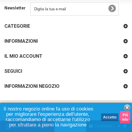
Newsletter
CATEGORIE
INFORMAZIONI
IL MIO ACCOUNT
SEGUICI
INFORMAZIONI NEGOZIO
Il nostro negozio online fa uso di cookies
per migliorare l'esperienza dell'utente,
Piú
Accetto
raccomandiamo di accettarne l'utilizzo
info
per sfruttare a pieno la navigazione
Contattaci...
Lascia un messaggio