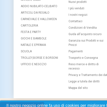
Nuovi prodotti
ADDIO NUBILATO-CELIBATO
I più venduti
ARTICOLI DA REGALO
I nostri negozi
CARNEVALE E HALLOWEEN
Contattaci
CARTOLERIA
Condizioni di Vendita
FESTA E PARTY
Guida all'acquisto sicuro
GIOCHI E BAMBOLE
Garanzia sui Prodotti e sui
NATALE E EPIFANIA
Prezzi
SCUOLA
Pagamenti
TROLLEY,BORSE E BORSONI
Trasporto e Consegna
UFFICIO E NEGOZIO
Reso merce e diritto di
recesso
Privacy e Trattamento dei dat
Legge a tutela dei diritti
Mappa del sito
Il nostro negozio online fa uso di cookies per migliorare 
Lascia un messaggio