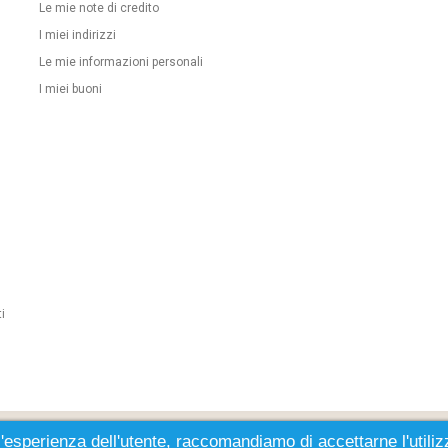
Le mie note di credito
I miei indirizzi
Le mie informazioni personali
I miei buoni
i
l'esperienza dell'utente, raccomandiamo di accettarne l'utiliz