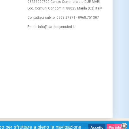
03256090790 Centro Commerciale DUE MARI
Loc. Comuni Condomini 88025 Maida (Cz) Italy
Contattaci subito:
0968.27371 - 0968.751307
Email:
info@paroleepensieri.it
zo per sfruttare a pieno la navigazione
Accetto
Piú info
Contattaci...