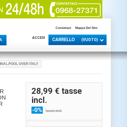
Contattaci
Mappa Del Sito
ACCEDI
CARRELLO
(VUOTO)
A
INAL.POOL OVER ITALY
I
28,99 €
tasse
ER
ON
incl.
R
-0%
tasse incl.