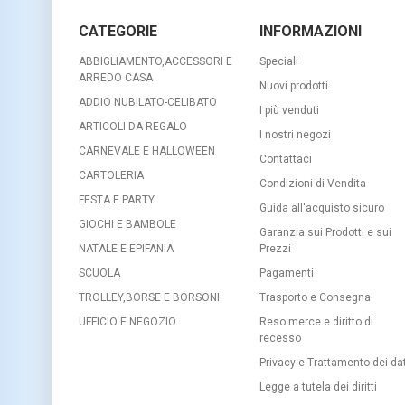
CATEGORIE
INFORMAZIONI
ABBIGLIAMENTO,ACCESSORI E
Speciali
ARREDO CASA
Nuovi prodotti
ADDIO NUBILATO-CELIBATO
I più venduti
ARTICOLI DA REGALO
I nostri negozi
CARNEVALE E HALLOWEEN
Contattaci
CARTOLERIA
Condizioni di Vendita
FESTA E PARTY
Guida all'acquisto sicuro
GIOCHI E BAMBOLE
Garanzia sui Prodotti e sui
NATALE E EPIFANIA
Prezzi
SCUOLA
Pagamenti
TROLLEY,BORSE E BORSONI
Trasporto e Consegna
UFFICIO E NEGOZIO
Reso merce e diritto di
recesso
Privacy e Trattamento dei dat
Legge a tutela dei diritti