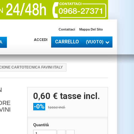
Contattaci
Mappa Del Sito
ACCEDI
CARRELLO
(VUOTO)
A
IONE CARTOTECNICA FAVINI ITALY
N
0,60 €
tasse incl.
ORE
-0%
tasse incl.
VINI
Quantità