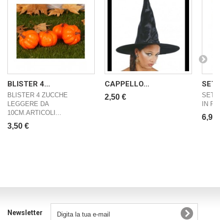
BLISTER 4...
CAPPELLO...
SET 
BLISTER 4 ZUCCHE
SET 
2,50 €
LEGGERE DA
IN PL
10CM.ARTICOLI...
6,90 
3,50 €
Newsletter