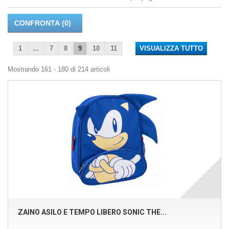
CONFRONTA (
0
)
1
...
7
8
9
10
11
VISUALIZZA TUTTO
Mostrando 161 - 180 di 214 articoli
ZAINO ASILO E TEMPO LIBERO SONIC THE...