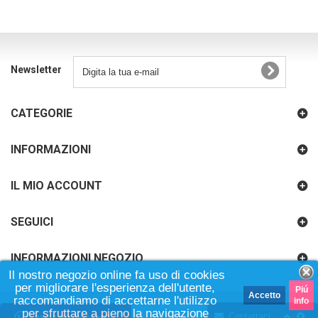
Newsletter
CATEGORIE
INFORMAZIONI
IL MIO ACCOUNT
SEGUICI
INFORMAZIONI NEGOZIO
Il nostro negozio online fa uso di cookies
per migliorare l'esperienza dell'utente,
Piú
Accetto
raccomandiamo di accettarne l'utilizzo
info
per sfruttare a pieno la navigazione
Contattaci...
Lascia un messaggio