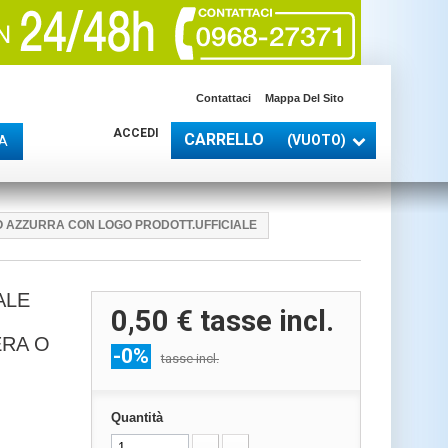
Contattaci
Mappa Del Sito
ACCEDI
CARRELLO
(VUOTO)
A
 O AZZURRA CON LOGO PRODOTT.UFFICIALE
ALE
0,50 €
tasse incl.
ERA O
-0%
tasse incl.
Quantità